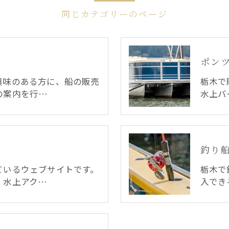
同じカテゴリーのページ
ポン
興味のある方に、船の販売
栃木で
の案内を行…
水上バ
釣り
ているウェブサイトです。
栃木で
、水上アク…
入でき