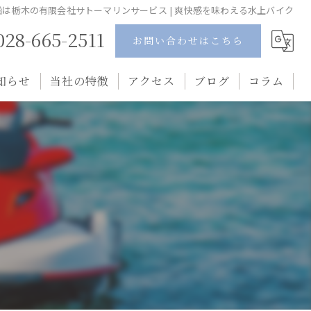
船は栃木の有限会社サトーマリンサービス | 爽快感を味わえる水上バイク
028-665-2511
お問い合わせはこちら
知らせ
当社の特徴
アクセス
ブログ
コラム
ポンツーンボート
水上バイク
中古
釣り船
ペーパードライバー講習