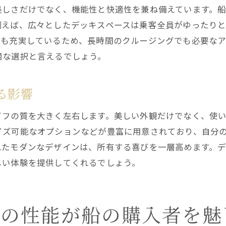
快適な船上生活を実現するための工夫
美しさだけでなく、機能性と快適性を兼ね備えています。
性能を活かした楽しみ方の提案
例えば、広々としたデッキスペースは乗客全員がゆったり
維持と管理が容易な理由
スも充実しているため、長時間のクルージングでも必要なア
適な選択と言えるでしょう。
パラディウムボートのカスタマイズオプション
船の販売市場でのパラディウムボートの評価
る影響
ユーザーレビューから見る評価
専門家が語るパラディウムボートの魅力
イフの質を大きく左右します。美しい外観だけでなく、使
市場シェアと販売実績
イズ可能なオプションなどが豊富に用意されており、自分
他社製品との比較評価
れたモダンなデザインは、所有する喜びを一層高めます。
しい体験を提供してくれるでしょう。
長期使用者の感想と評価
パラディウムボートの将来展望
パラディウムボートで理想の船ライフを実現する方法
トの性能が船の購入者を魅
理想のクルージングコースの提案