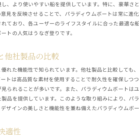
豪華さがもたらす特別なクルージング体験
良し、より使いやすい船を提供しています。特に、豪華さ
有名人にも愛されるパラディウムボート
の意見を反映させることで、パラディウムボートは常に進化
豪華さと実用性を両立したデザイン
されており、各ユーザーのライフスタイルに合った最適な
パラディウムボートの選び方と船販売のポイント
ボートの人気はうなぎ登りです。
自分に合ったモデルを見つける方法
と他社製品の比較
購入前に確認すべきポイントとは？
ボートショールームの活用方法
と優れた機能性で知られています。他社製品と比較しても
オンライン購入のメリットとデメリット
ボートは高品質な素材を使用することで耐久性を確保しつつ
試乗体験で確認すべきこと
が見られることが多いです。また、パラディウムボートは
販売店選びのコツと注意点
た製品を提供しています。このような取り組みにより、パ
、デザインの美しさと機能性を兼ね備えたパラディウムボ
パラディウムボートの優れた性能で船ライフを向上
長時間のクルージングでも快適な理由
快適性
パラディウムボートの安全機能の充実