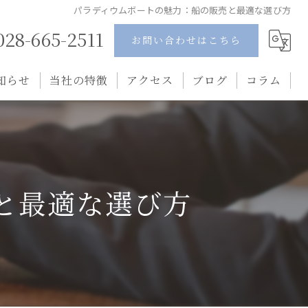
パラディウムボートの魅力：船の販売と最適な選び方
028-665-2511
お問い合わせはこちら
知らせ
当社の特徴
アクセス
ブログ
コラム
ポンツーンボート
水上バイク
と最適な選び方
中古
釣り船
ペーパードライバー講習