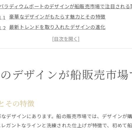
パラディウムボートのデザインが船販売市場で注目される
豪華なデザインがもたらす魅力とその特徴
最新トレンドを取り入れたデザインの進化
ユーザーの声に基づくデザイン改善の取り組み
パラディウムボートのデザインと他社製品の比較
デザインに込められた機能性と快適性
デザイン選びが船ライフに与える影響
トのデザインが船販売市場
パラディウムボートの性能が船の購入者を魅了する
高性能エンジンとその特徴
安定性と操作性の高さがもたらす安心感
とその特徴
パラディウムボートの燃費性能の秘密
華なデザインにあります。船の販売市場では、デザインが
環境に優しいエコな性能
エレガントなラインと洗練された仕上げが特徴で、初めて
性能を最大限に引き出すメンテナンス方法