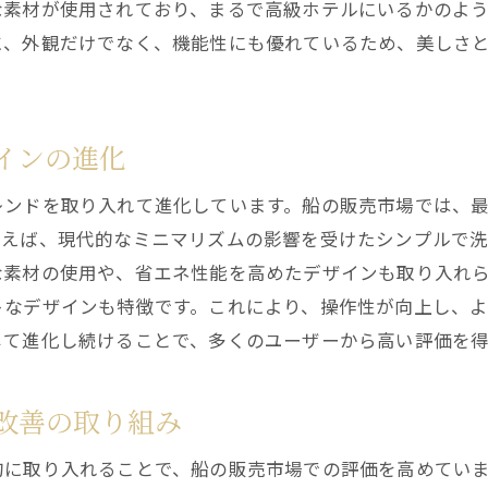
な素材が使用されており、まるで高級ホテルにいるかのよ
性能面での他社ボートとの比較
に、外観だけでなく、機能性にも優れているため、美しさ
船の購入を考えるならパラディウムボートが最適な理由
購入者に選ばれる理由とは？
パラディウムボートのコストパフォーマンス
インの進化
初心者でも安心して購入できるサポート体制
レンドを取り入れて進化しています。船の販売市場では、
豊富なモデルから選べる自由度
例えば、現代的なミニマリズムの影響を受けたシンプルで
購入前に知っておくべき注意点
な素材の使用や、省エネ性能を高めたデザインも取り入れ
パラディウムボートの購入方法と手続き
トなデザインも特徴です。これにより、操作性が向上し、
パラディウムボートの豪華さが船市場で愛される理由
じて進化し続けることで、多くのユーザーから高い評価を得
ラグジュアリーな内装と外装の魅力
高級素材を使用したデザインポイント
改善の取り組み
エンターテイメント設備が充実したボート
的に取り入れることで、船の販売市場での評価を高めてい