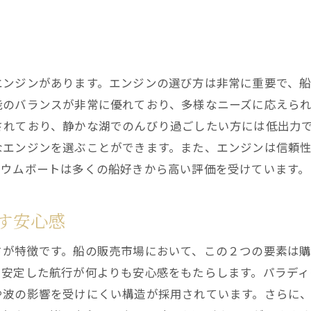
季節毎の楽しみ方と注意点
ボートライフを豊かにするアクセサリーの紹介
家族や友人との楽しいボートライフ
エンジンがあります。エンジンの選び方は非常に重要で、
トラブルを未然に防ぐためのポイント
能のバランスが非常に優れており、多様なニーズに応えら
パラディウムボートコミュニティへの参加
されており、静かな湖でのんびり過ごしたい方には低出力
なエンジンを選ぶことができます。また、エンジンは信頼
ィウムボートは多くの船好きから高い評価を受けています。
す安心感
さが特徴です。船の販売市場において、この２つの要素は
、安定した航行が何よりも安心感をもたらします。パラデ
や波の影響を受けにくい構造が採用されています。さらに