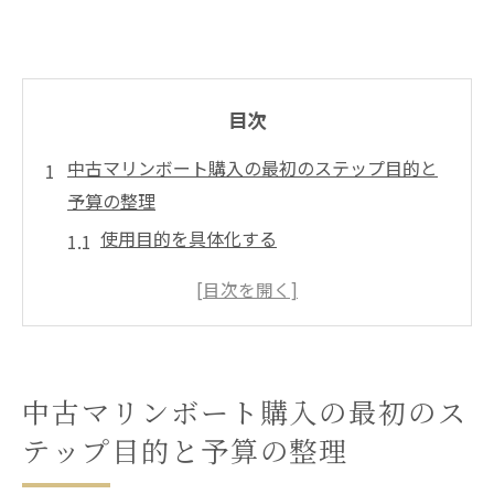
目次
中古マリンボート購入の最初のステップ目的と
予算の整理
使用目的を具体化する
予算設定のポイント
中古と新艇の比較検討
ファイナンスオプションの考慮
ライフスタイルに合ったボートの選び方
中古マリンボート購入の最初のス
購入前に考慮すべき追加コスト
テップ目的と予算の整理
信頼できる船販売業者を選ぶためのチェックポ