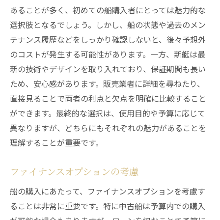
自分でできるメンテナンス
あることが多く、初めての船購入者にとっては魅力的な
選択肢となるでしょう。しかし、船の状態や過去のメン
長期保管時の留意点
テナンス履歴などをしっかり確認しないと、後々予想外
メンテナンス記録の管理
のコストが発生する可能性があります。一方、新艇は最
理想のマリンライフを実現するための具体的な
新の技術やデザインを取り入れており、保証期間も長い
準備
ため、安心感があります。販売業者に詳細を尋ねたり、
必要なライセンスの取得
直接見ることで両者の利点と欠点を明確に比較すること
マリンスポーツの幅を広げる装備
ができます。最終的な選択は、使用目的や予算に応じて
保険の選び方とその重要性
異なりますが、どちらにもそれぞれの魅力があることを
マリーナの選定と契約
理解することが重要です。
安全に航行するための知識
ファイナンスオプションの考慮
初めての海洋アドベンチャーの計画
実際の使用をイメージする試乗のすすめ
船の購入にあたって、ファイナンスオプションを考慮す
ることは非常に重要です。特に中古船は予算内での購入
試乗で確認するべきポイント