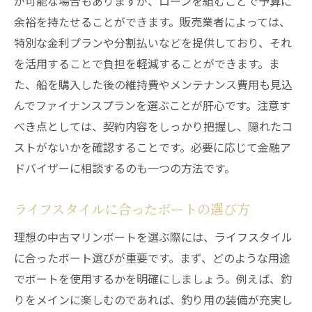
が可能な場合もありますが、ローンを組むことで予算に
異なる環境での試乗比較
余裕を持たせることができます。販売業者によっては、
試乗中のフィードバックを活用する
特別な金利プランや分割払いなどを提供しており、それ
実際の操縦感覚をつかむ
を活用することで負担を軽減することができます。ま
試乗後の決断の基準
た、船を購入した後の維持費やメンテナンス費用も見込
試乗前に準備する質問リスト
んでファイナンスプランを選ぶことが肝心です。注意す
中古マリンボート購入で避けたいトラブルとそ
べき点としては、契約内容をしっかり把握し、隠れたコ
の解決策
ストがないかを確認することです。必要に応じて金融ア
契約トラブルを避ける方法
ドバイザーに相談するのも一つの方法です。
アフターケア不足のリスク
ライフスタイルに合ったボートの選び方
中古艇選びでの落とし穴
理想の中古マリンボートを選ぶ際には、ライフスタイル
購入後のトラブル対応策
に合ったボート選びが重要です。まず、どのような用途
保証内容の確認と活用
でボートを使用するかを明確にしましょう。例えば、釣
信頼できる専門家への相談
りをメインに楽しむのであれば、釣り用の装備が充実し