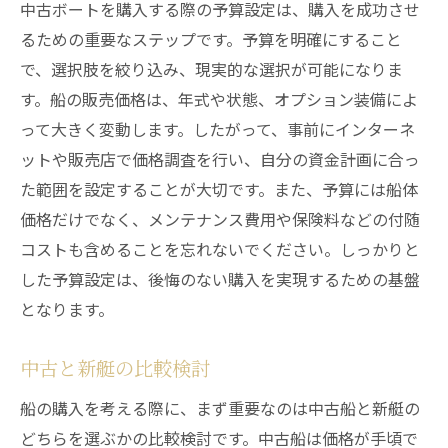
中古ボートを購入する際の予算設定は、購入を成功させ
エンジン音と振動のチェック
るための重要なステップです。予算を明確にすること
デザイン選びも楽しい理想の船を見つけるコツ
で、選択肢を絞り込み、現実的な選択が可能になりま
デザインがもたらす印象の違い
す。船の販売価格は、年式や状態、オプション装備によ
カスタマイズ可能なオプション
って大きく変動します。したがって、事前にインターネ
ットや販売店で価格調査を行い、自分の資金計画に合っ
機能美とデザインの両立
た範囲を設定することが大切です。また、予算には船体
流行と個性のバランス
価格だけでなく、メンテナンス費用や保険料などの付随
海洋環境を考慮したデザイン
コストも含めることを忘れないでください。しっかりと
使用シーンに応じたレイアウト選び
した予算設定は、後悔のない購入を実現するための基盤
メンテナンスの重要性中古ボート購入後の安心
となります。
感を得るために
定期的なメンテナンスの計画
中古と新艇の比較検討
消耗品の交換時期
船の購入を考える際に、まず重要なのは中古船と新艇の
プロによる点検の必要性
どちらを選ぶかの比較検討です。中古船は価格が手頃で