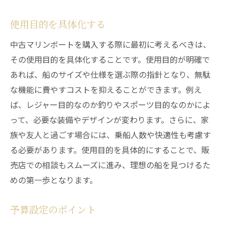
イント
販売業者の評判を確認する方法
使用目的を具体化する
業者の認定資格の重要性
中古マリンボートを購入する際に最初に考えるべきは、
アフターサービスの評価
その使用目的を具体化することです。使用目的が明確で
契約内容のしっかりとしたチェック
あれば、船のサイズや仕様を選ぶ際の指針となり、無駄
試乗の有無とその利点
な機能に費やすコストを抑えることができます。例え
問い合わせ時の対応を評価する
ば、レジャー目的なのか釣りやスポーツ目的なのかによ
って、必要な装備やデザインが変わります。さらに、家
エンジン性能の見極め方初心者が押さえるべき
族や友人と過ごす場合には、乗船人数や快適性も考慮す
ポイント
る必要があります。使用目的を具体的にすることで、販
エンジン種類とその特性
売店での相談もスムーズに進み、理想の船を見つけるた
パワーと燃費のバランス
めの第一歩となります。
使用環境に適したエンジン選択
メンテナンスのしやすさ
予算設定のポイント
信頼性のあるメーカー選び