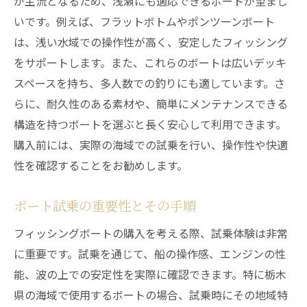
が主流となるため、浅瀬にも適応できるボートが望まし
船体のクリーニングと保護
いです。例えば、フラットボトムやポンツーンボート
安全装備の定期点検
は、浅い水域での操作性が高く、安定したフィッシング
メンテナンスに必要なアイテムリスト
をサポートします。また、これらのボートは広いデッキ
プロに任せるべき作業と自分でできる作業
スペースを持ち、多人数での釣りにも適しています。さ
理想のフィッシングライフを実現する船選びの
らに、耐久性のある素材や、簡単にメンテナンスできる
極意
構造を持つボートを選ぶと長く安心して利用できます。
理想の釣り体験を実現するためのプラン
購入前には、実際の海域での試乗を行い、操作性や快適
性を確認することをお勧めします。
成功するフィッシングライフのための心構
え
ボート試乗の重要性とその手順
仲間や家族との思い出作り
フィッシングボートの購入を考える際、試乗体験は非常
環境に配慮した釣りの心がけ
に重要です。試乗を通じて、船の操作感、エンジンの性
フィッシングボートのトレンドと新技術
能、波の上での安定性を実際に確認できます。特に栃木
栃木の自然を満喫するためのヒント
県の海域で使用するボートの場合、試乗時にその地域特