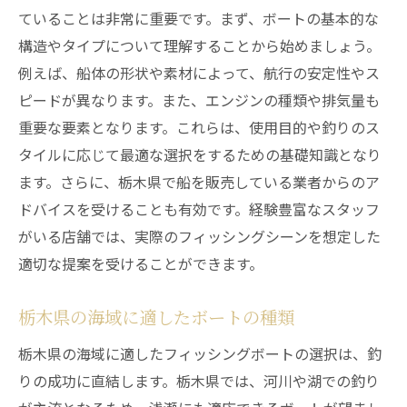
ていることは非常に重要です。まず、ボートの基本的な
収納スペースを最大限に活用する方法
構造やタイプについて理解することから始めましょう。
ボートデザインの個性化
例えば、船体の形状や素材によって、航行の安定性やス
栃木での釣りライフを充実させる船の選び方
ピードが異なります。また、エンジンの種類や排気量も
釣りスタイルに合ったボートの選定
重要な要素となります。これらは、使用目的や釣りのス
季節ごとのフィッシングスポット紹介
タイルに応じて最適な選択をするための基礎知識となり
釣り仲間との共有スペース作り
ます。さらに、栃木県で船を販売している業者からのア
釣果を上げるための機能活用
ドバイスを受けることも有効です。経験豊富なスタッフ
自然を楽しむための船の特徴
がいる店舗では、実際のフィッシングシーンを想定した
適切な提案を受けることができます。
家族で楽しむための工夫
フィッシングボート購入後のメンテナンスの重
栃木県の海域に適したボートの種類
要性
栃木県の海域に適したフィッシングボートの選択は、釣
ボートメンテナンスの基本と頻度
りの成功に直結します。栃木県では、河川や湖での釣り
長く使うためのエンジンケア