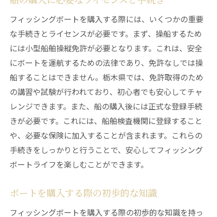
栃木県で信頼できる販売店を見つけるためのポ
イント
フィッシングボートを購入する際には、いくつかの重要
信頼できる販売店を選ぶための指標
な手続きとライセンスが必要です。まず、操船するため
販売店のアフターサービスの重要性
には小型船舶操縦免許が必要となります。これは、安全
にボートを運航するための法律であり、免許なしでは操
地元で評判の良い店舗を見つけるコツ
船することはできません。栃木県では、免許取得のため
口コミやレビューの活用法
の講習や試験が行われており、初心者でも安心してチャ
販売店との良好な関係構築
レンジできます。また、船の購入後には正式な登録手続
販売店訪問時に確認すべき点
きが必要です。これには、船舶検査機関に登録すること
フィッシングボートのカスタマイズで釣り体験
や、必要な保険に加入することが含まれます。これらの
を向上
手続きをしっかりと行うことで、安心してフィッシング
カスタマイズで差をつけるためのアイデア
ボートライフを楽しむことができます。
フィッシングギアの取り付けとその効果
ボートを購入する際の初歩的な知識
快適な釣りのためのシートと日除け
魚群探知機の選び方と設置
フィッシングボートを購入する際の初歩的な知識を持っ