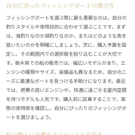
安全なフィッシングボートに必要な要素
自分に合ったフィッシングボートの選び方
釣りに役立つ機能のチェックリスト
フィッシングボートを選ぶ際に最も重要なのは、自分の
最新の安全技術とその利点
釣りスタイルや使用目的に合わせて選ぶことです。まず
長持ちするボートの素材と構造
は、海釣りなのか湖釣りなのか、またはどのような魚を
気象条件に対応するための装備
狙いたいのかを明確にしましょう。次に、購入予算を設
家族と楽しむための安全対策
定し、その範囲内での選択肢を絞り込むことが大切で
す。栃木県での船の販売では、幅広いモデルがあり、エ
船購入を成功させるための予算の考え方
ンジンの種類やサイズ、装備品も異なるため、自分のニ
ボート購入にかかる費用の内訳
ーズに最適なボートを見つける手助けになります。最近
予算内での理想のボートを見つける方法
では、燃費の良いエンジンや、快適に過ごせる室内空間
ランニングコストを抑えるためのポイント
を持つモデルも人気です。購入前に試乗することで、実
中古ボートの利点と注意点
際の使用感を確認し、自分にぴったりのフィッシングボ
ローンや融資の選択肢について
ートを選びましょう。
付属品やメンテナンスにかかる費用
船の購入に必要なライセンスと手続き