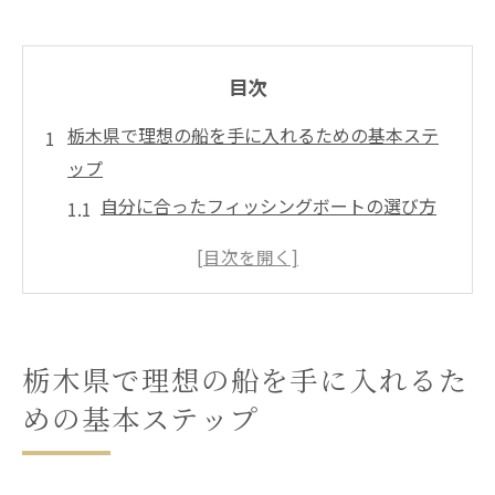
目次
栃木県で理想の船を手に入れるための基本ステ
ップ
自分に合ったフィッシングボートの選び方
船の購入に必要なライセンスと手続き
ボートを購入する際の初歩的な知識
栃木県の海域に適したボートの種類
ボート試乗の重要性とその手順
栃木県で理想の船を手に入れるた
購入前に確認すべき保証内容
めの基本ステップ
フィッシングボート購入時に重視すべき機能と
安全性