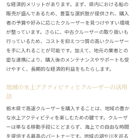
な経済的メリットがあります。まず、県内における船の
最新技術を搭載したクルーザーの魅力
販売が盛んであるため、豊富な選択肢が提供され、購入
燃費性能で選ぶクルーザーのポイント
者の予算や好みに応じたクルーザーを見つけやすい環境
デザインで選ぶ栃木県のクルーザートレン
が整っています。さらに、中古クルーザーの取り扱いも
ド
行っているため、コストを抑えつつ質の高いクルーザー
多機能クルーザーの活用法と選び方
を手に入れることが可能です。加えて、地元の業者との
栃木県でのクルーザー購入の流れと必要な知識
密な連携により、購入後のメンテナンスやサポートも受
クルーザー購入プロセスの基本ステップ
けやすく、長期的な経済的利益をもたらします。
購入前に準備すべき書類と手続き
地域の水上アクティビティとクルーザーの活用
初めてのクルーザー購入をスムーズにする
法
コツ
栃木県内での試乗体験の重要性
栃木県で高速クルーザーを購入することは、地域の豊か
な水上アクティビティを楽しむための鍵です。クルーザ
購入後のサポートとメンテナンスの流れ
ーは単なる移動手段にとどまらず、海上での自由な時間
契約時に注意すべきポイント
を提供する最高のパートナーです。地域の湖や川を巡る