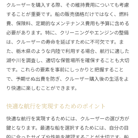
クルーザー購入時に重視したい栃木県のメンテ
クルーザーを購入する際、その維持費用についても考慮
ナンスサービス
することが重要です。船の販売価格だけではなく、燃料
メンテナンス契約の重要性と選び方
費、保険料、定期的なメンテナンス費用も予算に含める
栃木県内での信頼できるメンテナンス業者
必要があります。特に、クリーニングやエンジンの整備
長期間使用するためのメンテナンスポイン
は、クルーザーの寿命を延ばすために不可欠です。ま
ト
た、栃木県のような内陸で利用する場合、航行に適した
湖や川を調査し、適切な保管場所を確保することも大切
季節ごとの保管方法とそのコツ
です。これらの要素を事前にしっかりと把握すること
クルーザーの寿命を延ばすメンテナンス方
で、予期せぬ出費を防ぎ、クルーザー購入後の生活をよ
法
り快適に楽しむことができます。
緊急時に備えるためのサポート情報
快適な航行を実現するためのポイント
快適な航行を実現するためには、クルーザーの選び方が
鍵となります。最適な船を選択するためには、自分の目
的に合ったサイズや性能を確認することが大切です。船