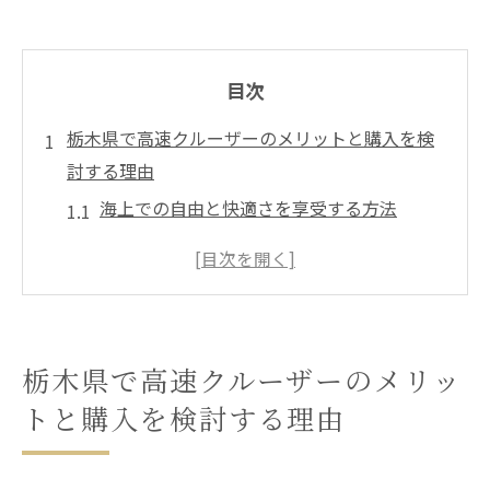
目次
栃木県で高速クルーザーのメリットと購入を検
討する理由
海上での自由と快適さを享受する方法
栃木県でクルーザーを購入する経済的メリ
ット
地域の水上アクティビティとクルーザーの
活用法
栃木県で高速クルーザーのメリッ
栃木県でのクルーザー生活を始める理由
トと購入を検討する理由
購入前に知っておくべきクルーザーの維持
費用