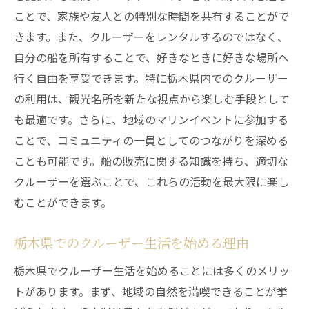
船販売で失敗しないための栃木県におけるサポ
ことで、家族や友人との特別な時間を共有することがで
ート体制
きます。また、クルーザーをレンタルするのではなく、
購入後のトラブルを防ぐためのサポートチ
自分の船を所有することで、好きなときに好きな場所へ
ェック
行く自由を享受できます。特に栃木県内でのクルーザー
地域の船販売業者から得られるサポート内
の利用は、観光名所を新たな視点から楽しむ手段として
容
も最適です。さらに、地域のマリンイベントに参加する
アフターケアの充実度を見極めるポイント
ことで、コミュニティの一員としてのつながりを深める
船舶保険の選び方と加入の重要性
ことも可能です。船の販売に関する知識を持ち、適切な
クルーザーを選ぶことで、これらの活動を最大限に楽し
栃木県で受けられる専門的なメンテナンス
むことができます。
サービス
サポートの範囲を事前に確認する方法
栃木県でのクルーザー生活を始める理由
高速クルーザー購入前に知っておきたい栃木県
栃木県でクルーザー生活を始めることには多くのメリッ
の法規制
トがあります。まず、地域の自然を満喫できることが挙
クルーザー購入時に必要な法的手続き