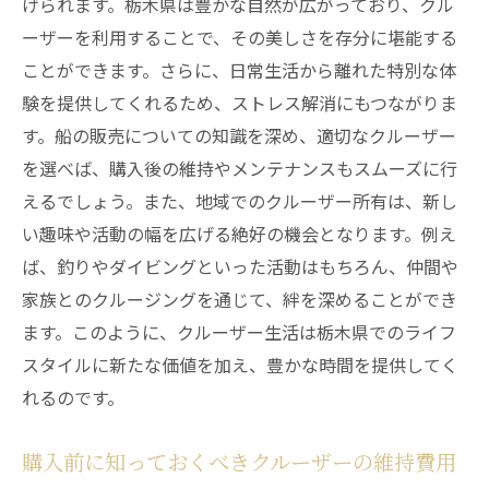
げられます。栃木県は豊かな自然が広がっており、クル
栃木県での航行に関する主な規制
ーザーを利用することで、その美しさを存分に堪能する
クルーザー所有者が遵守すべき法律
ことができます。さらに、日常生活から離れた特別な体
船舶ライセンス取得の流れと注意点
験を提供してくれるため、ストレス解消にもつながりま
地域特有の環境規制とその影響
す。船の販売についての知識を深め、適切なクルーザー
法規制に関する専門家への相談方法
を選べば、購入後の維持やメンテナンスもスムーズに行
栃木県の水上アクティビティと高速クルーザー
えるでしょう。また、地域でのクルーザー所有は、新し
の魅力
い趣味や活動の幅を広げる絶好の機会となります。例え
ば、釣りやダイビングといった活動はもちろん、仲間や
クルーザーで楽しむ栃木県の水上スポーツ
家族とのクルージングを通じて、絆を深めることができ
地域の観光スポットへのアクセス方法
ます。このように、クルーザー生活は栃木県でのライフ
クルーザーを使った新しいレジャー体験
スタイルに新たな価値を加え、豊かな時間を提供してく
ファミリーで楽しむ水上アクティビティ
れるのです。
地域のイベントとクルーザーの活用法
季節ごとに楽しむクルーザーライフ
購入前に知っておくべきクルーザーの維持費用