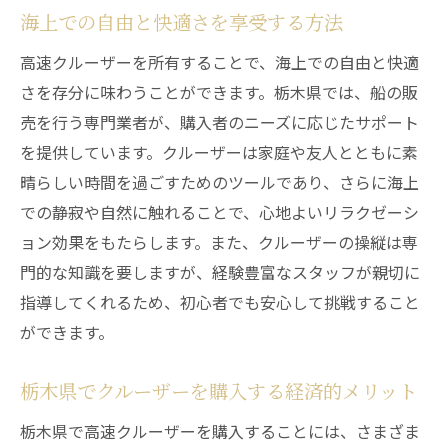
快適な航行を実現するためのポイント
海上での自由と快適さを享受する方法
船販売のプロに聞く！栃木県でクルーザーを選
高速クルーザーを所有することで、海上での自由と快適
ぶ際のポイント
さを存分に味わうことができます。栃木県では、船の販
適切なクルーザーを選ぶためのチェックリ
売を行う専門業者が、購入者のニーズに応じたサポート
スト
を提供しています。クルーザーは家庭や友人とともに素
栃木県内で信頼できる船販売店の見つけ方
晴らしい時間を過ごすためのツールであり、さらに海上
プロが教えるクルーザー選びの基準
での静寂や自然に触れることで、心地よいリラクゼーシ
初心者におすすめのクルーザーの特徴
ョン効果をもたらします。また、クルーザーの操縦は専
クルーザー購入で押さえておくべき法規制
門的な知識を要しますが、経験豊富なスタッフが親切に
購入後のサポート体制を確認する方法
指導してくれるため、初心者でも安心して挑戦すること
ができます。
高速クルーザーの選び方と栃木県での人気モデ
ル
栃木県でクルーザーを購入する経済的メリット
栃木県で人気のクルーザーモデルを紹介
栃木県で高速クルーザーを購入することには、さまざま
用途別に選ぶ最適なクルーザースタイル