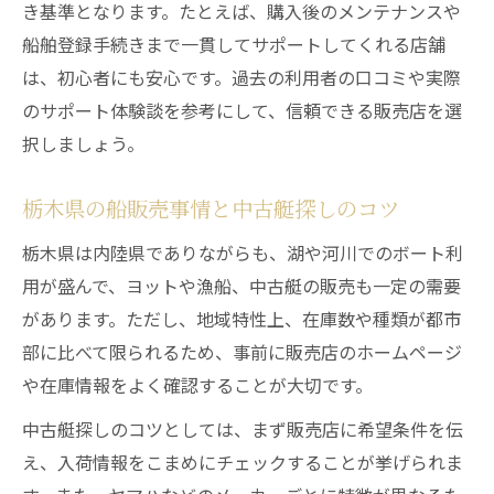
き基準となります。たとえば、購入後のメンテナンスや
購入希望条件に合う船販売方法を探す
船舶登録手続きまで一貫してサポートしてくれる店舗
安全なボートライフへ船販売の賢いコツ
は、初心者にも安心です。過去の利用者の口コミや実際
安全な船販売選びで中古ヨットを手に入れ
のサポート体験談を参考にして、信頼できる販売店を選
る
択しましょう。
船販売時に重視したい安全装備の確認
中古艇購入後のサポートが充実した販売店
栃木県の船販売事情と中古艇探しのコツ
船舶免許取得者向け船販売のポイント
栃木県は内陸県でありながらも、湖や河川でのボート利
ボートライフ初心者が安心できる船販売術
用が盛んで、ヨットや漁船、中古艇の販売も一定の需要
中古ヨットの魅力や選び方を徹底解説
があります。ただし、地域特性上、在庫数や種類が都市
中古ヨットの魅力と船販売店の選び方
部に比べて限られるため、事前に販売店のホームページ
や在庫情報をよく確認することが大切です。
栃木県で選ぶべき中古ヨットの特徴
船販売視点から見る中古艇の価値基準
中古艇探しのコツとしては、まず販売店に希望条件を伝
失敗しない中古ヨット選定のコツとポイン
え、入荷情報をこまめにチェックすることが挙げられま