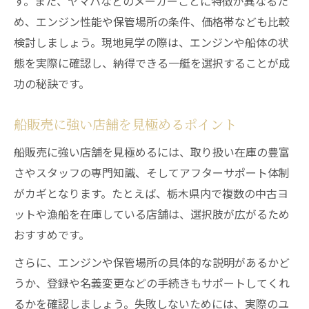
ト
す。また、ヤマハなどのメーカーごとに特徴が異なるた
め、エンジン性能や保管場所の条件、価格帯なども比較
中古ヨット選びで注目すべき船販売サービ
検討しましょう。現地見学の際は、エンジンや船体の状
ス
態を実際に確認し、納得できる一艇を選択することが成
船舶免許取得とヨット購入の両立ガイド
功の秘訣です。
船舶免許取得と船販売を同時進行する方法
中古ヨット購入を見据えた免許取得の流れ
船販売に強い店舗を見極めるポイント
栃木県での船舶免許と船販売のポイント
船販売に強い店舗を見極めるには、取り扱い在庫の豊富
特殊小型船舶免許と船販売店の活用術
さやスタッフの専門知識、そしてアフターサポート体制
船販売店が教える免許取得のサポート体制
がカギとなります。たとえば、栃木県内で複数の中古ヨ
ットや漁船を在庫している店舗は、選択肢が広がるため
おすすめです。
さらに、エンジンや保管場所の具体的な説明があるかど
うか、登録や名義変更などの手続きもサポートしてくれ
るかを確認しましょう。失敗しないためには、実際のユ