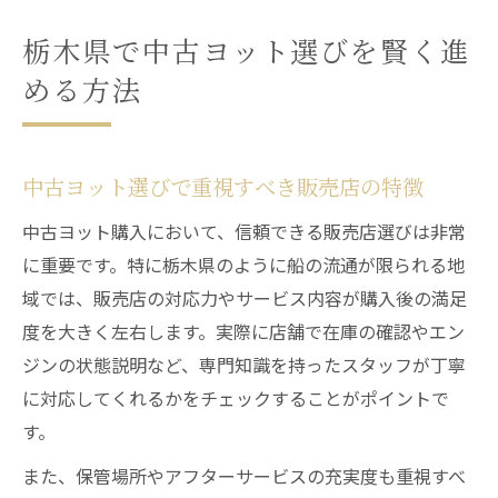
ボートライフを意識した船販売の選択肢
栃木県で中古ヨット選びを賢く進
中古ヨット購入なら栃木エリアのポイント集
める方法
栃木県で人気の中古ヨット購入法とは
船販売を活用した賢いヨット選定術
中古ヨット購入時のチェックリスト作成法
中古ヨット選びで重視すべき販売店の特徴
ヒッチメンバー取り付けにも強い船販売店
中古ヨット購入において、信頼できる販売店選びは非常
探し
に重要です。特に栃木県のように船の流通が限られる地
栃木のボート市場と中古艇選びの裏技
域では、販売店の対応力やサービス内容が購入後の満足
理想の一艇を手に入れる基本の流れ
度を大きく左右します。実際に店舗で在庫の確認やエン
中古ヨット購入前に知るべき船販売の流れ
ジンの状態説明など、専門知識を持ったスタッフが丁寧
に対応してくれるかをチェックすることがポイントで
理想の一艇を見極める船販売のチェック
す。
船販売店での下見から契約までの注意点
また、保管場所やアフターサービスの充実度も重視すべ
中古ヨット選びで役立つ船販売の知識