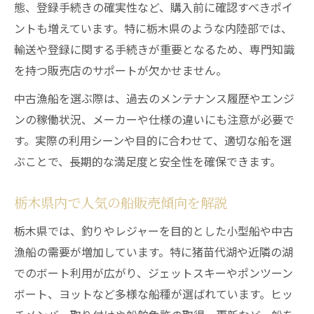
態、登録手続きの確実性など、購入前に確認すべきポイ
安心して船を購入するための具体的手順
ントも増えています。特に栃木県のような内陸部では、
船販売で安心購入を叶える流れ
輸送や登録に関する手続きが重要となるため、専門知識
中古船選びから契約までの手順解説
を持つ販売店のサポートが欠かせません。
信頼できる船販売店の見極め方
中古漁船を選ぶ際は、過去のメンテナンス履歴やエンジ
漁船中古船購入時のチェックポイント
ンの稼働状況、メーカーや仕様の違いにも注意が必要で
安心して進める中古船購入の流れ
す。実際の利用シーンや目的に合わせて、適切な船を選
船舶免許と中古船選びの関係性を解明
ぶことで、長期的な満足度と安全性を確保できます。
船販売と船舶免許取得の基本知識
栃木県内で人気の船販売傾向を解説
中古船選びに必要な免許の種類とは
栃木県で船販売時に免許が必要な理由
栃木県では、釣りやレジャーを目的とした小型船や中古
船舶免許と中古船選びの関係を解説
漁船の需要が増加しています。特に猪苗代湖や近隣の湖
でのボート利用が広がり、ジェットスキーやポンツーン
船販売時に知っておきたい免許手続き
ボート、ヨットなど多様な船種が選ばれています。ヒッ
マリンスポーツを楽しむ中古船の活用術