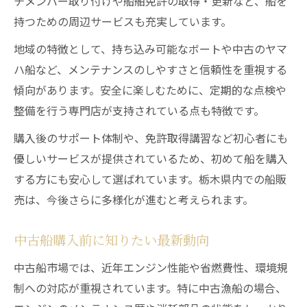
チメンバー取り付けや船舶免許の取得・更新など、船を
船販売で叶うマリンスポーツの魅力
持つための周辺サービスも充実しています。
中古船を使ったスポーツの楽しみ方
地域の特徴として、持ち込み可能なボートや中古のヤマ
栃木県で広がる船販売とマリン遊び
ハ船など、メンテナンスのしやすさと信頼性を重視する
漁船中古船で始めるアクティブライフ
傾向があります。安全に楽しむために、定期的な点検や
船販売後に楽しめるマリンスポーツ例
整備を行う専門店が支持されている点も特徴です。
購入後のサポート体制や、免許取得講習など初心者にも
優しいサービスが提供されているため、初めて船を購入
する方にも安心して選ばれています。栃木県内での船販
売は、今後さらに多様化が進むと考えられます。
中古船購入前に知りたい最新動向
中古船市場では、近年エンジン性能や省燃費性、環境規
制への対応が重視されています。特に中古漁船の場合、