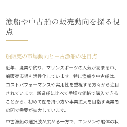
船販売で注目される中古船選びの理由
船販売で重視すべき栃木県独自のポイント
漁船や中古船の販売動向を探る視
船販売で押さえたい栃木県の特色
点
中古船選びで見逃せない地域特性
栃木県での漁船販売が選ばれる理由
地域事情が船販売に与える影響とは
船販売の市場動向と中古漁船の注目点
船販売店選びで重視したい栃木県の視点
近年、漁業や釣り、マリンスポーツの人気が高まる中、
中古漁船を選ぶ際の失敗しないコツ
船販売市場も活性化しています。特に漁船や中古船は、
中古船選びで失敗しないポイント解説
コストパフォーマンスや実用性を重視する方々から注目
されています。新造船に比べて手頃な価格で購入できる
安心の船販売を選ぶための確認事項
ことから、初めて船を持つ方や事業拡大を目指す漁業者
漁船中古船購入時に重視すべき点
の間で需要が拡大しています。
船販売店の信頼性を見極めるコツ
中古漁船の選択肢が広がる一方で、エンジンや船体の状
中古漁船の状態を正しく把握する方法