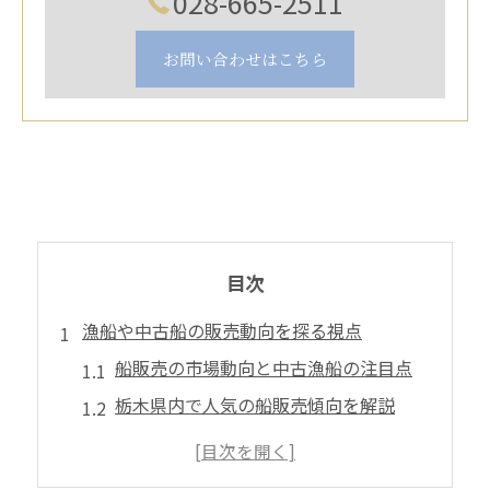
028-665-2511
お問い合わせはこちら
目次
漁船や中古船の販売動向を探る視点
船販売の市場動向と中古漁船の注目点
栃木県内で人気の船販売傾向を解説
中古船購入前に知りたい最新動向
漁船販売の現状とこれからの展望