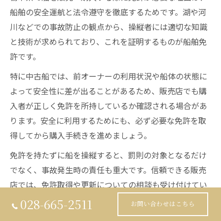
船舶の安全運航と法令遵守を徹底するためです。湖や河
川などでの事故防止の観点から、操縦者には適切な知識
と技術が求められており、これを証明するものが船舶免
許です。
特に中古船では、前オーナーの利用状況や船体の状態に
よって安全性に差が出ることがあるため、販売店でも購
入者が正しく免許を所持しているか確認される場合があ
ります。安全に利用するためにも、必ず必要な免許を取
得してから購入手続きを進めましょう。
免許を持たずに船を操縦すると、罰則の対象となるだけ
でなく、事故発生時の責任も重大です。信頼できる販売
店では、免許取得や更新についての相談も受け付けてい
ますので、不安な点があれば事前に問い合わせることを
028-665-2511
お問い合わせはこちら
おすすめします。