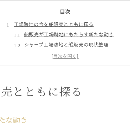
目次
工場跡地の今を船販売とともに探る
船販売が工場跡地にもたらす新たな動き
シャープ工場跡地と船販売の現状整理
船販売の視点で見るシャープ矢板跡地の活用
船販売事業とシャープ矢板閉鎖の関係性
工場跡地の再生と船販売の役割に注目
シャープ撤退が栃木県にもたらした影響とは
販売とともに探る
船販売とシャープ撤退後の地域変化を分析
シャープ矢板工場閉鎖後の船販売事業の動向
船の販売事業が地域経済に与えた影響とは
たな動き
シャープ撤退後の矢板と船販売の関係性