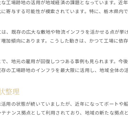
大な工場跡地の活用が地域経済の課題となっています。近
船販売が支えるシャープ工場跡地の再生
化に寄与する可能性が模索されています。特に、栃木県内
船の販売事業から見る矢板地域の変化
。
船販売が導く矢板地域の再開発の動き
には、既存の広大な敷地や物流インフラを活かせる点が挙
矢板の街における船販売事業の役割拡大
て増加傾向にあります。こうした動きは、かつて工場に依
船の販売が地域活性化に果たす意義とは
矢板シャープ跡地と船販売の新たな関係性
とで、地元の雇用が回復しつつある事例も見られます。今
船販売事業による矢板経済の変遷を探る
既存の工場跡地のインフラを最大限に活用し、地域全体の
跡地活用と雇用創出の最新動向を解説
船販売が牽引する跡地活用の新たな展開
状整理
工場跡地の雇用創出と船販売事業の役割
未活用の状態が続いていましたが、近年になってボートや
船販売とデカーレ矢板イベントの関係性
ンテナンス拠点として利用されており、地域の新たな拠点
跡地活用における船販売の可能性と課題
雇用増加を支える船販売事業の最前線