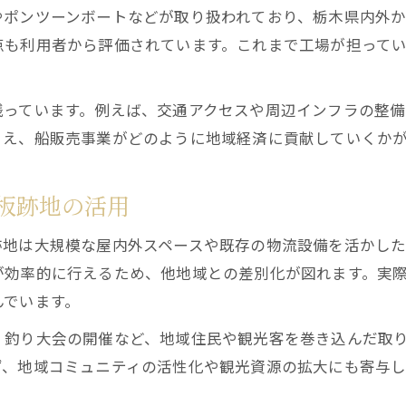
やポンツーンボートなどが取り扱われており、栃木県内外
地域経済における船販売の役割と課題
点も利用者から評価されています。これまで工場が担って
船販売が地域経済活性化に果たす役割
工場閉鎖後の地域課題と船販売の可能性
残っています。例えば、交通アクセスや周辺インフラの整
船の販売事業による経済再生のポイント
まえ、船販売事業がどのように地域経済に貢献していくか
地域経済と船販売の相互作用を考察
船販売が直面する地域課題と解決策
板跡地の活用
再開発で生まれる新たな価値と街の未来像
跡地は大規模な屋内外スペースや既存の物流設備を活かした
船販売と再開発がもたらす街の新価値
が効率的に行えるため、他地域との差別化が図れます。実
船の販売が描く矢板の未来と可能性
んでいます。
再開発による船販売ビジネスの成長戦略
、釣り大会の開催など、地域住民や観光客を巻き込んだ取
船販売が支える街の再生と発展の展望
ず、地域コミュニティの活性化や観光資源の拡大にも寄与
再開発と船販売の融合が創る新しい暮らし