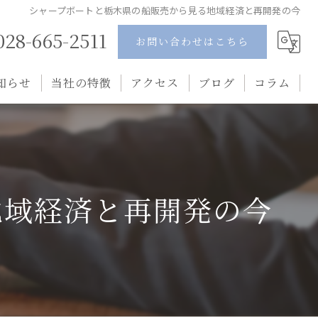
シャープボートと栃木県の船販売から見る地域経済と再開発の今
028-665-2511
お問い合わせはこちら
知らせ
当社の特徴
アクセス
ブログ
コラム
ポンツーンボート
水上バイク
地域経済と再開発の今
中古
釣り船
ペーパードライバー講習